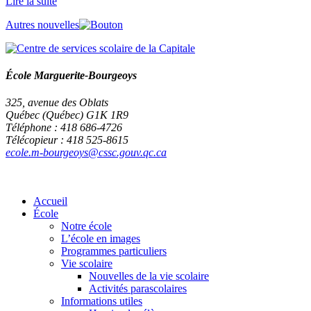
Lire la suite
Autres nouvelles
École Marguerite-Bourgeoys
325, avenue des Oblats
Québec (Québec) G1K 1R9
Téléphone : 418 686-4726
Télécopieur : 418 525-8615
ecole.m-bourgeoys@cssc.gouv.qc.ca
Accueil
École
Notre école
L’école en images
Programmes particuliers
Vie scolaire
Nouvelles de la vie scolaire
Activités parascolaires
Informations utiles