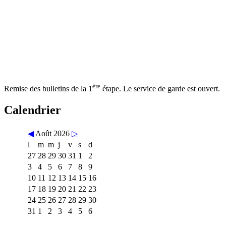
ère
Remise des bulletins de la 1
étape. Le service de garde est ouvert.
Calendrier
◀
Août 2026
▷
l
m
m
j
v
s
d
27
28
29
30
31
1
2
3
4
5
6
7
8
9
10
11
12
13
14
15
16
17
18
19
20
21
22
23
24
25
26
27
28
29
30
31
1
2
3
4
5
6