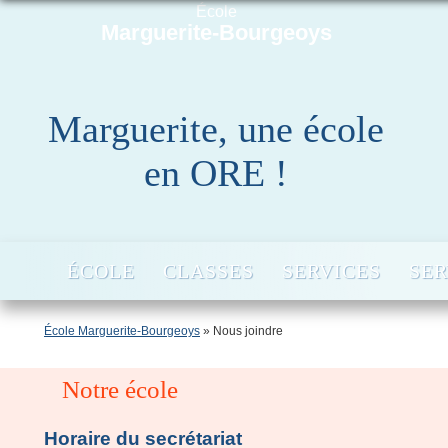
École
Marguerite-Bourgeoys
Marguerite, une école
en ORE !
ÉCOLE
CLASSES
SERVICES
SER
École Marguerite-Bourgeoys
» Nous joindre
Notre école
Horaire du secrétariat