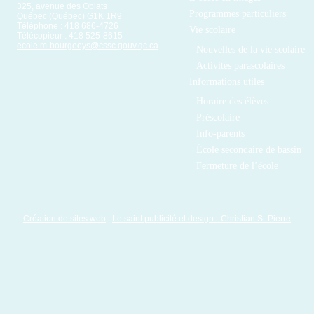
325, avenue des Oblats
Programmes particuliers
Québec (Québec) G1K 1R9
Téléphone : 418 686-4726
Vie scolaire
Télécopieur : 418 525-8615
ecole.m-bourgeoys@cssc.gouv.qc.ca
Nouvelles de la vie scolaire
Activités parascolaires
Informations utiles
Horaire des élèves
Préscolaire
Info-parents
École secondaire de bassin
Fermeture de l’école
Création de sites web
:
Le saint publicité et design
- Christian St-Pierre