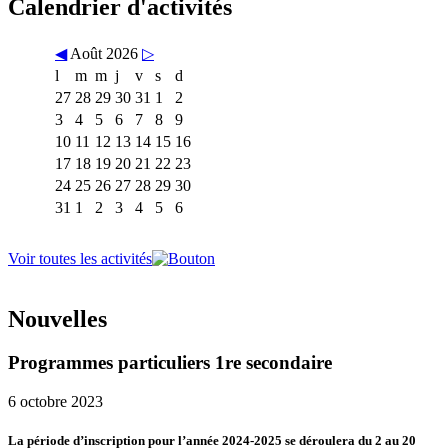
Calendrier d'activités
◀
Août 2026
▷
l
m
m
j
v
s
d
27
28
29
30
31
1
2
3
4
5
6
7
8
9
10
11
12
13
14
15
16
17
18
19
20
21
22
23
24
25
26
27
28
29
30
31
1
2
3
4
5
6
Voir toutes les activités
Nouvelles
Programmes particuliers 1re secondaire
6 octobre 2023
La période d’inscription pour l’année 2024-2025 se déroulera du 2 au 20