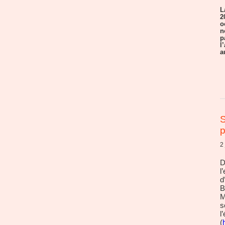
L
2
o
n
p
l
a
S
p
2
D
l
d
B
M
s
l
(