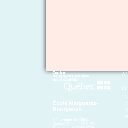
A
É
No
École Marguerite-
L’
Bourgeoys
Pr
Vi
325, avenue des Oblats
Québec (Québec) G1K 1R9
Téléphone : 418 686-4726