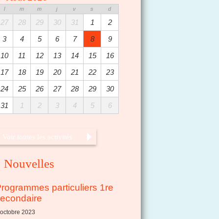
l
m
m
j
v
s
d
27
28
29
30
31
1
2
3
4
5
6
7
8
9
10
11
12
13
14
15
16
17
18
19
20
21
22
23
24
25
26
27
28
29
30
31
1
2
3
4
5
6
Voir toutes les activités
Nouvelles
rogrammes particuliers 1re
econdaire
 octobre 2023