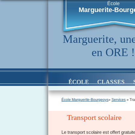
École
Marguerite-Bourg
Marguerite, une
en ORE !
ÉCOLE
CLASSES
École Marguerite-Bourgeoys
»
Services
» Tra
Transport scolaire
Le transport scolaire est offert gratui