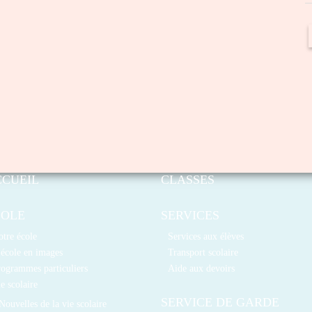
CCUEIL
CLASSES
COLE
SERVICES
tre école
Services aux élèves
école en images
Transport scolaire
ogrammes particuliers
Aide aux devoirs
e scolaire
SERVICE DE GARDE
Nouvelles de la vie scolaire