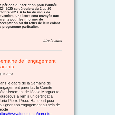
a période d’inscription pour l’année
024-2025 se déroulera du 2 au 20
ctobre 2023. À la fin du mois de
ovembre, une lettre sera envoyée aux
arents pour les informer de
’acceptation ou du refus de leur enfant
u programme particulier.
Lire la suite
emaine de l’engagement
arental
 juin 2023
ans le cadre de la Semaine de
’engagement parental, le Comité
’établissement de l’école Marguerite-
ourgeoys a remis un certificat à
arie-Pierre Pross-Rancourt pour
ouligner son engagement au sein de
’école
https://www.fcpq.qc.ca/parents-