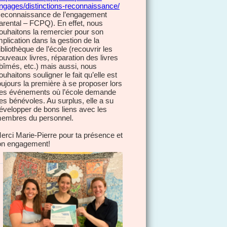
ngages/distinctions-reconnaissance/
econnaissance de l’engagement
arental – FCPQ). En effet, nous
ouhaitons la remercier pour son
mplication dans la gestion de la
ibliothèque de l’école (recouvrir les
ouveaux livres, réparation des livres
bîmés, etc.) mais aussi, nous
ouhaitons souligner le fait qu’elle est
oujours la première à se proposer lors
es événements où l’école demande
es bénévoles. Au surplus, elle a su
évelopper de bons liens avec les
embres du personnel.
erci Marie-Pierre pour ta présence et
on engagement!