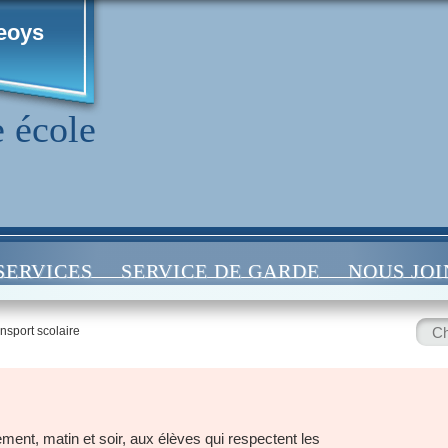
eoys
 école
SERVICES
SERVICE DE GARDE
NOUS JO
Rech
nsport scolaire
:
tement, matin et soir, aux élèves qui respectent les