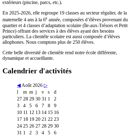
extérieurs (piscine, parcs, etc.).
En 2025-2026, elle regroupe 19 classes au secteur régulier, de la
e
maternelle 4 ans à la 6
année, composées d’élèves provenant du
quartier et 4 classes d’adaptation scolaire (île-aux-Trésors et Petit
Prince) offrant des services à des élèves ayant des besoins
particuliers. La clientèle scolaire est aussi composée d’élèves
allophones. Nous comptons plus de 250 élèves.
Cette belle diversité de clientèle rend notre école différente,
dynamique et accueillante.
Calendrier d'activités
◀
Août 2026
▷
l
m
m
j
v
s
d
27
28
29
30
31
1
2
3
4
5
6
7
8
9
10
11
12
13
14
15
16
17
18
19
20
21
22
23
24
25
26
27
28
29
30
31
1
2
3
4
5
6