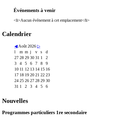
Événements à venir
<li>Aucun événement à cet emplacement</li>
Calendrier
◀
Août 2026
▷
l
m
m
j
v
s
d
27
28
29
30
31
1
2
3
4
5
6
7
8
9
10
11
12
13
14
15
16
17
18
19
20
21
22
23
24
25
26
27
28
29
30
31
1
2
3
4
5
6
Nouvelles
Programmes particuliers 1re secondaire