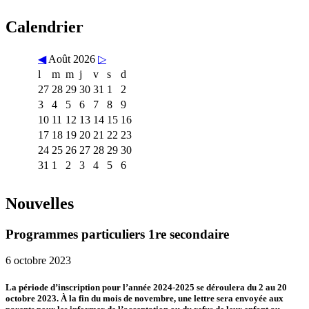
Calendrier
◀
Août 2026
▷
l
m
m
j
v
s
d
27
28
29
30
31
1
2
3
4
5
6
7
8
9
10
11
12
13
14
15
16
17
18
19
20
21
22
23
24
25
26
27
28
29
30
31
1
2
3
4
5
6
Nouvelles
Programmes particuliers 1re secondaire
6 octobre 2023
La période d’inscription pour l’année 2024-2025 se déroulera du 2 au 20
octobre 2023. À la fin du mois de novembre, une lettre sera envoyée aux